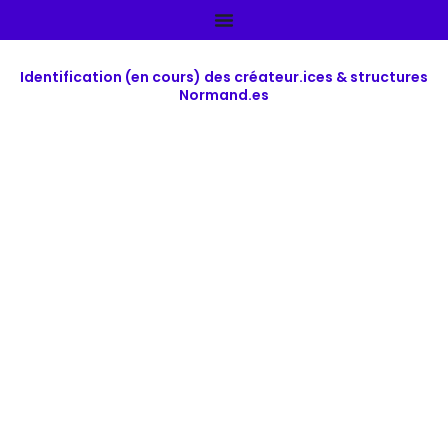
Aller
au
contenu
Identification (en cours) des créateur.ices & structures
Normand.es