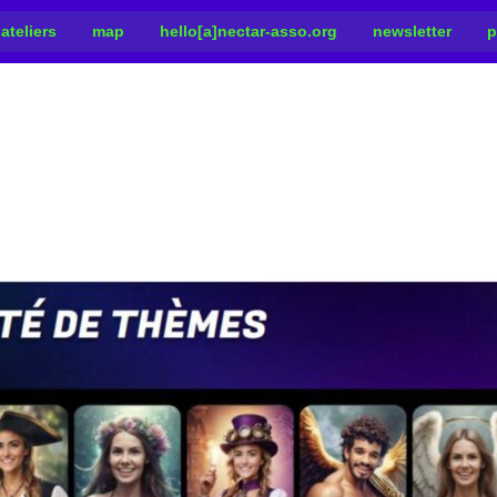
ateliers
map
hello[a]nectar-asso.org
newsletter
p