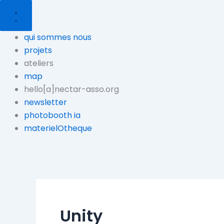
Aller
au
contenu
qui sommes nous
projets
ateliers
map
hello[a]nectar-asso.org
newsletter
photobooth ia
materielOtheque
Unity