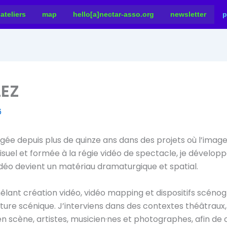
ateliers
map
hello[a]nectar-asso.org
newsletter
p
LEZ
6
gagée depuis plus de quinze ans dans des projets où l’image
ovisuel et formée à la régie vidéo de spectacle, je dévelop
 vidéo devient un matériau dramaturgique et spatial.
lant création vidéo, vidéo mapping et dispositifs scénog
ure scénique. J’interviens dans des contextes théâtrau
 scène, artistes, musicien·nes et photographes, afin de co