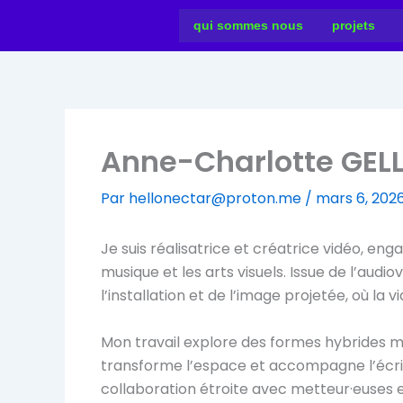
Aller
qui sommes nous
projets
au
contenu
Anne-Charlotte GEL
Par
hellonectar@proton.me
/
mars 6, 202
Je suis réalisatrice et créatrice vidéo, en
musique et les arts visuels. Issue de l’audi
l’installation et de l’image projetée, où la
Mon travail explore des formes hybrides mê
transforme l’espace et accompagne l’écrit
collaboration étroite avec metteur·euses en