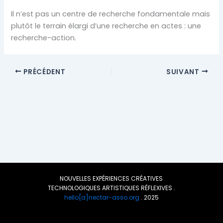
Il n’est pas un centre de recherche fondamentale mais
plutôt le terrain élargi d’une recherche en actes : une
recherche-action.
PRÉCÉDENT
SUIVANT
NOUVELLES EXPÉRIENCES CRÉATIVES
TECHNOLOGIQUES ARTISTIQUES RÉFLEXIVES .
hello[a]nectar-asso.org
. 2025