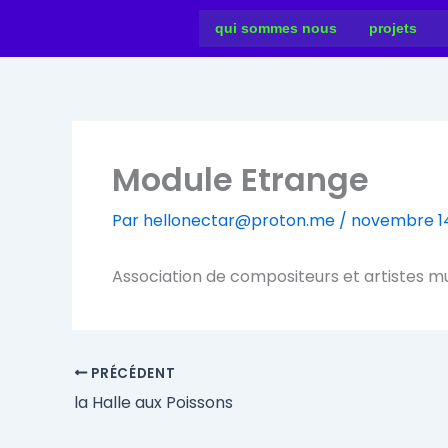
Aller
qui sommes nous
projets
au
contenu
Module Etrange
Par
hellonectar@proton.me
/
novembre 14
Association de compositeurs et artistes m
PRÉCÉDENT
la Halle aux Poissons