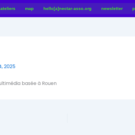
ateliers
map
hello[a]nectar-asso.org
newsletter
p
, 2025
ultimédia basée à Rouen