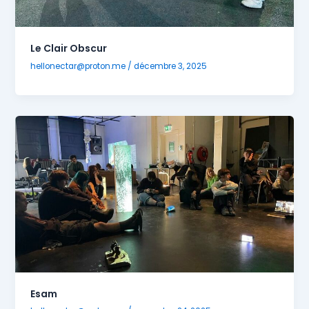
Le Clair Obscur
hellonectar@proton.me
/
décembre 3, 2025
Esam