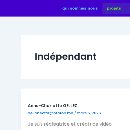
Aller
qui sommes nous
projets
au
contenu
Indépendant
Anne-Charlotte GELLEZ
hellonectar@proton.me
/
mars 6, 2026
Je suis réalisatrice et créatrice vidéo,