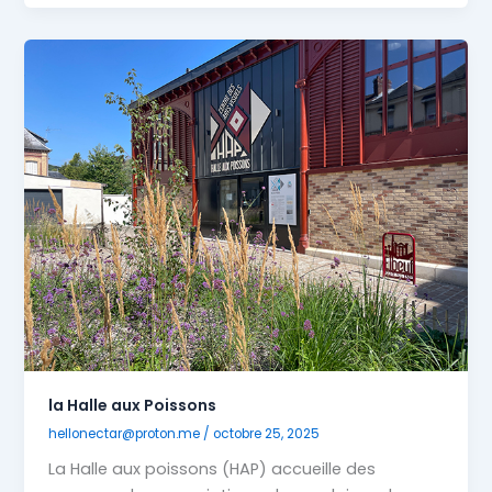
la Halle aux Poissons
hellonectar@proton.me
/
octobre 25, 2025
La Halle aux poissons (HAP) accueille des